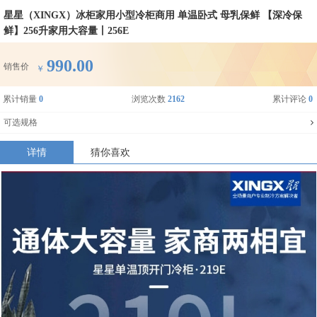
星星（XINGX）冰柜家用小型冷柜商用 单温卧式 母乳保鲜 【深冷保
鲜】256升家用大容量丨256E
990.00
销售价
￥
累计销量
0
浏览次数
2162
累计评论
0
可选规格
详情
猜你喜欢