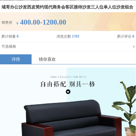
域哥办公沙发西皮简约现代商务会客区接待沙发三人位单人位沙发组合
400.00-1200.00
销售价
￥
累计销量
0
浏览次数
1703
累计评论
0
可选规格
详情
猜你喜欢