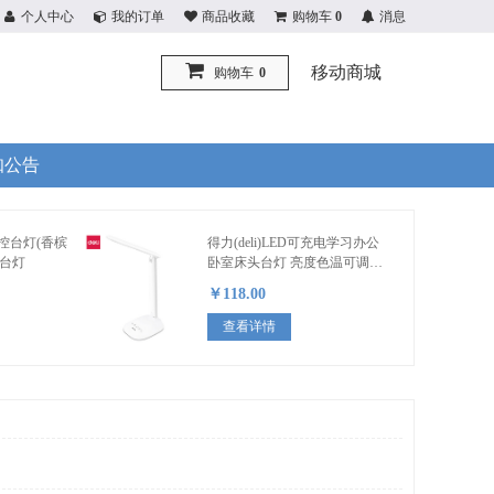
个人中心
我的订单
商品收藏
购物车
0
消息
移动商城
购物车
0
知公告
触控台灯(香槟
得力(deli)LED可充电学习办公
用台灯
卧室床头台灯 亮度色温可调卧
室床头灯 白色
￥118.00
查看详情