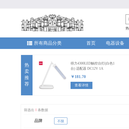
热
所有商品分类
首页
电器设备
得力4300LED触控台灯(白色1
热
台) 适配器 DC12V 1A
卖
￥181.70
推
荐
查看详情
筛选出
0
条数据
品牌
不限