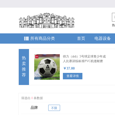
热
所有商品分类
首页
电器设备
得力（deli）5号球足球青少年成
热
人比赛训练标准PVC机缝耐磨
卖
￥37.00
推
荐
查看详情
筛选出
0
条数据
品牌
不限