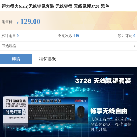
得力得力(deli)无线键鼠套装 无线键盘 无线鼠标3728 黑色
129.00
销售价
￥
累计销量
0
浏览次数
449
累计评论
0
可选规格
详情
猜你喜欢