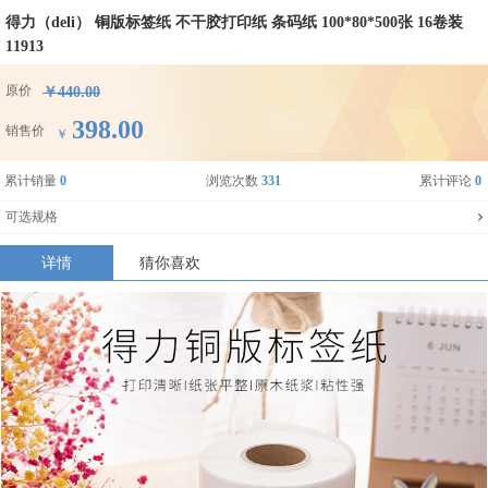
得力（deli） 铜版标签纸 不干胶打印纸 条码纸 100*80*500张 16卷装
11913
原价
￥440.00
398.00
销售价
￥
累计销量
0
浏览次数
331
累计评论
0
可选规格
详情
猜你喜欢