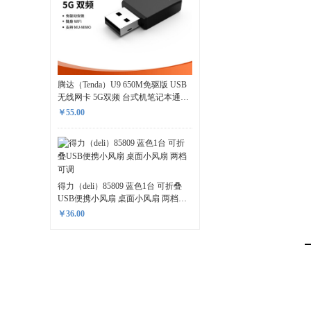
腾达（Tenda）U9 650M免驱版 USB
无线网卡 5G双频 台式机笔记本通用
迷你mini 随身WiFi接收器 发射器
￥55.00
得力（deli）85809 蓝色1台 可折叠
USB便携小风扇 桌面小风扇 两档可
调
￥36.00