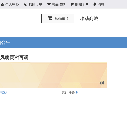
个人中心
我的订单
商品收藏
购物车
0
消息
移动商城
购物车
0
知公告
面小风扇 两档可调
4853
累计评论
0