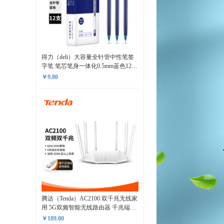
得力（deli）大容量全针管中性笔签
字笔 笔芯笔身一体化0.5mm蓝色12
支/盒DL-A116
￥9.80
腾达（Tenda）AC2100 双千兆无线家
用 5G双频智能无线路由器 千兆端口
光纤宽带WIFI穿墙 路由器千兆
￥189.00