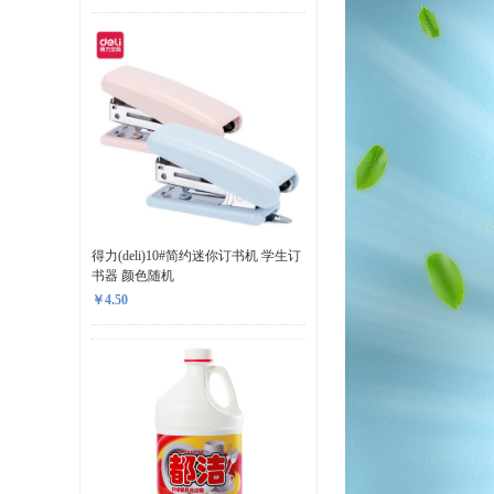
得力(deli)10#简约迷你订书机 学生订
书器 颜色随机
￥4.50