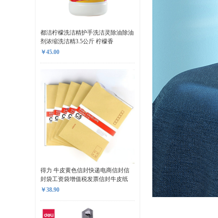
都洁柠檬洗洁精护手洗洁灵除油除油
剂浓缩洗洁精3.5公斤 柠檬香
￥45.00
得力 牛皮黄色信封快递电商信封信
封袋工资袋增值税发票信封牛皮纸
￥38.90