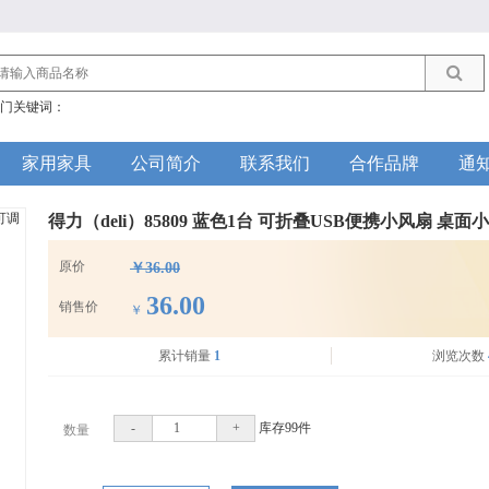
门关键词：
家用家具
公司简介
联系我们
合作品牌
通
得力（deli）85809 蓝色1台 可折叠USB便携小风扇 桌
原价
￥36.00
36.00
销售价
￥
累计销量
1
浏览次数
-
+
库存
99
件
数量