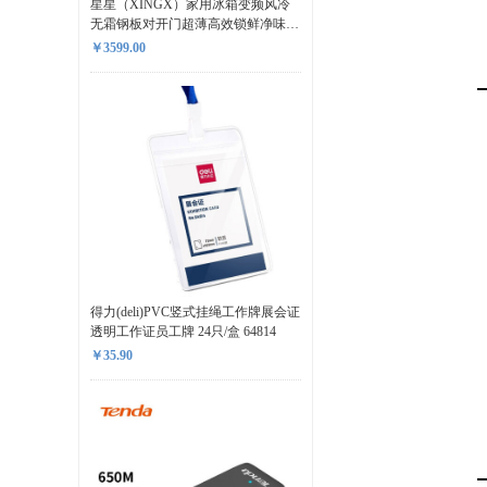
星星（XINGX）家用冰箱变频风冷
无霜钢板对开门超薄高效锁鲜净味无
细菌健康安全 BCD-501WPA2
￥3599.00
得力(deli)PVC竖式挂绳工作牌展会证
透明工作证员工牌 24只/盒 64814
￥35.90