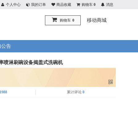
个人中心
我的订单
商品收藏
购物车
0
消息
移动商城
购物车
0
知公告
率喷淋刷碗设备揭盖式洗碗机
1988
累计评论
0