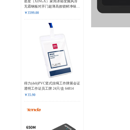
星星（XINGX）家用冰箱变频风冷
无霜钢板对开门超薄高效锁鲜净味无
细菌健康安全 BCD-501WPA2
￥3599.00
得力(deli)PVC竖式挂绳工作牌展会证
透明工作证员工牌 24只/盒 64814
￥35.90