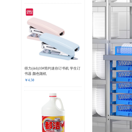
得力(deli)10#简约迷你订书机 学生订
书器 颜色随机
￥4.50