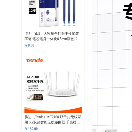
得力（deli）大容量全针管中性笔签
字笔 笔芯笔身一体化0.5mm蓝色12
支/盒DL-A116
￥9.80
腾达（Tenda）AC2100 双千兆无线家
用 5G双频智能无线路由器 千兆端口
光纤宽带WIFI穿墙 路由器千兆
￥189.00