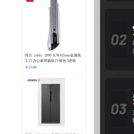
得力（deli）2090 大号165mm金属美
工刀 办公家用裁纸刀 银色 5把装
￥25.00