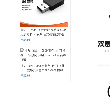
腾达（Tenda）U9 650M免驱版 USB
无线网卡 5G双频 台式机笔记本通用
迷你mini 随身WiFi接收器 发射器
￥55.00
得力（deli）85809 蓝色1台 可折叠
USB便携小风扇 桌面小风扇 两档可
调
￥36.00