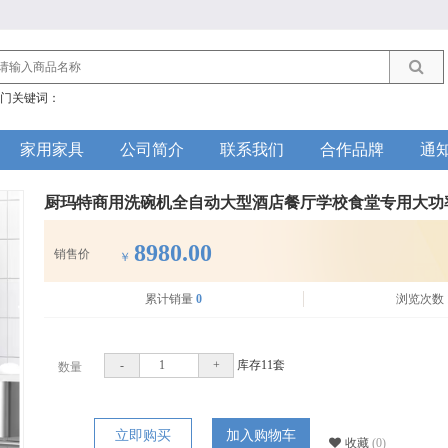
门关键词：
家用家具
公司简介
联系我们
合作品牌
通
厨玛特商用洗碗机全自动大型酒店餐厅学校食堂专用大功
8980.00
销售价
￥
累计销量
0
浏览次数
-
+
库存
11
套
数量
立即购买
加入购物车
收藏
(0)