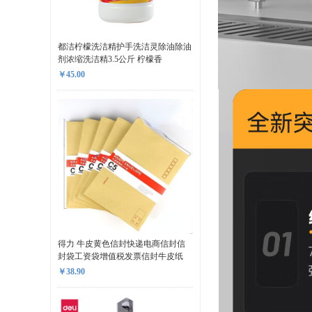
都洁柠檬洗洁精护手洗洁灵除油除油
剂浓缩洗洁精3.5公斤 柠檬香
￥45.00
得力 牛皮黄色信封快递电商信封信
封袋工资袋增值税发票信封牛皮纸
￥38.90