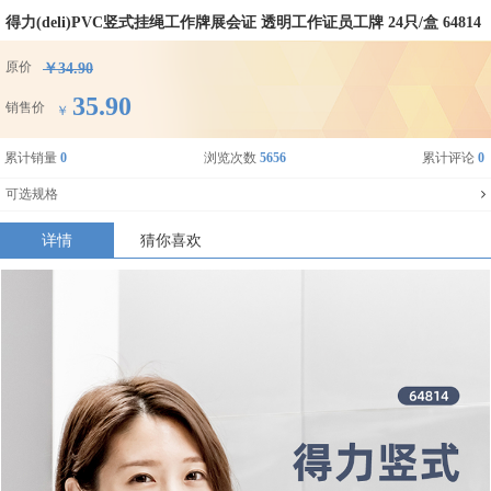
得力(deli)PVC竖式挂绳工作牌展会证 透明工作证员工牌 24只/盒 64814
原价
￥34.90
35.90
销售价
￥
累计销量
0
浏览次数
5656
累计评论
0
可选规格
详情
猜你喜欢