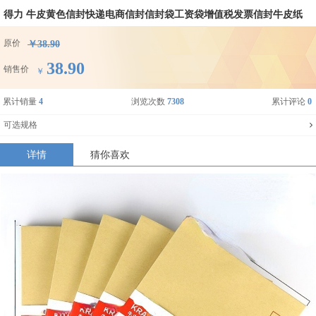
得力 牛皮黄色信封快递电商信封信封袋工资袋增值税发票信封牛皮纸
原价
￥38.90
38.90
销售价
￥
累计销量
4
浏览次数
7308
累计评论
0
可选规格
详情
猜你喜欢